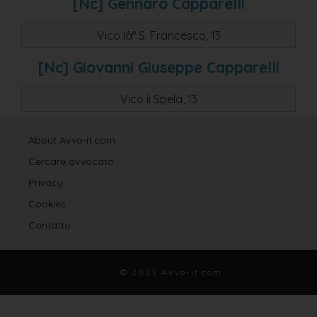
[nc] Gennaro Capparelli
Vico Iâ° S. Francesco, 13
[nc] Giovanni Giuseppe Capparelli
Vico Ii Spela, 13
About Avvo-it.com
Cercare avvocato
Privacy
Cookies
Contatto
© 2023 Avvo-it.com