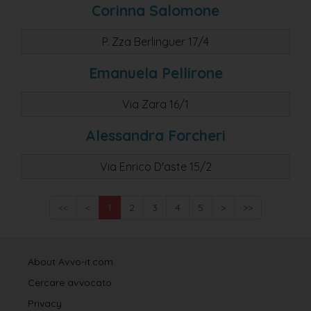
Corinna Salomone
P. Zza Berlinguer 17/4
Emanuela Pellirone
Via Zara 16/1
Alessandra Forcheri
Via Enrico D'aste 15/2
<<
<
1
2
3
4
5
>
>>
About Avvo-it.com
Cercare avvocato
Privacy