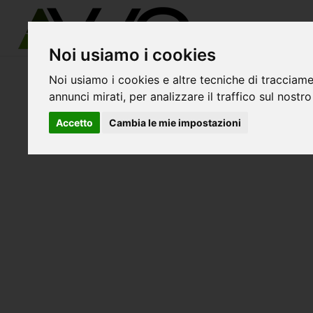
Noi usiamo i cookies
Noi usiamo i cookies e altre tecniche di tracciame
avvo-it
>
Padua
> Avvocati borgoricco
annunci mirati, per analizzare il traffico sul nostro
Accetto
Cambia le mie impostazioni