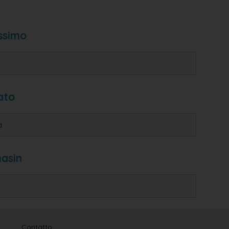
ssimo
ato
a
asin
Contatto