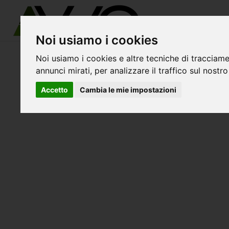
Noi usiamo i cookies
Noi usiamo i cookies e altre tecniche di tracciame
avvo-it
>
Salerno
> Avvocati casalsottano
annunci mirati, per analizzare il traffico sul nostro
Accetto
Cambia le mie impostazioni