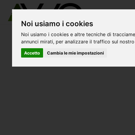
Noi usiamo i cookies
Noi usiamo i cookies e altre tecniche di tracciame
avvo-it
>
Bergamo
> Avvocati costa di serina
annunci mirati, per analizzare il traffico sul nostro
Accetto
Cambia le mie impostazioni