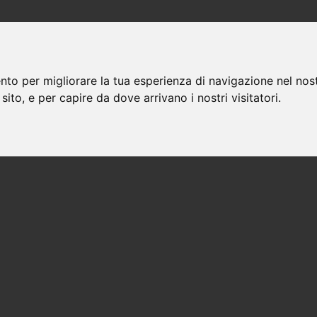
nto per migliorare la tua esperienza di navigazione nel nost
 sito, e per capire da dove arrivano i nostri visitatori.
Avvocati a costa di serina