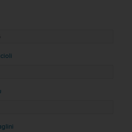
6
cioli
u
glini