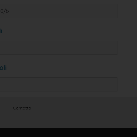
20/b
i
li
Contatto