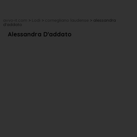
avvo-it.com
>
Lodi
>
cornegliano laudense
>
alessandra
d'addato
Alessandra D'addato