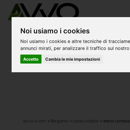
Noi usiamo i cookies
Noi usiamo i cookies e altre tecniche di tracciame
annunci mirati, per analizzare il traffico sul nostro
Accetto
Cambia le mie impostazioni
avvo-it.com
>
Bergamo
>
costa volpino
>
elena contess