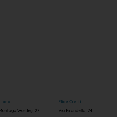
illano
Elide Cretti
Montagu Wortley, 27
Via Pirandello, 24