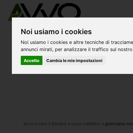
Noi usiamo i cookies
Noi usiamo i cookies e altre tecniche di tracciame
annunci mirati, per analizzare il traffico sul nostro
Accetto
Cambia le mie impostazioni
avvo-it.com
>
Sondrio
>
cosio valtellino
>
gianmaria mo