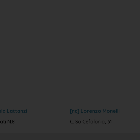
ela Lattanzi
[nc] Lorenzo Monelli
ati N.8
C. So Cefalonia, 31