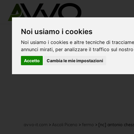
Noi usiamo i cookies
Noi usiamo i cookies e altre tecniche di tracciame
annunci mirati, per analizzare il traffico sul nostro
Accetto
Cambia le mie impostazioni
avvo-it.com
>
Ascoli Piceno
>
fermo
>
[nc] antonio ches