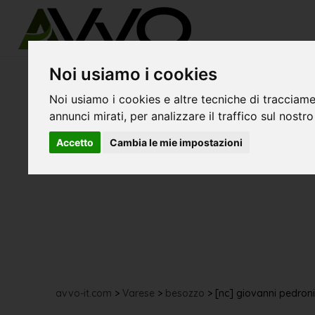
Noi usiamo i cookies
Noi usiamo i cookies e altre tecniche di tracciame
annunci mirati, per analizzare il traffico sul nostro
Accetto
Cambia le mie impostazioni
avvo-it.com
>
Varese
>
besozzo
>
[nc] giovanni pedroni