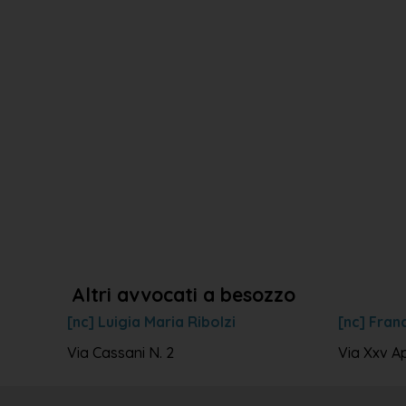
Altri avvocati a besozzo
[nc] Luigia Maria Ribolzi
[nc] Fran
Via Cassani N. 2
Via Xxv Ap