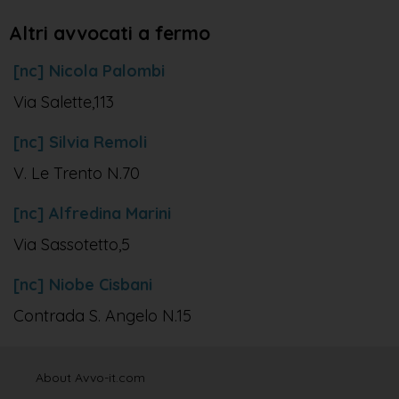
Altri avvocati a fermo
[nc] Nicola Palombi
Via Salette,113
[nc] Silvia Remoli
V. Le Trento N.70
[nc] Alfredina Marini
Via Sassotetto,5
[nc] Niobe Cisbani
Contrada S. Angelo N.15
About Avvo-it.com