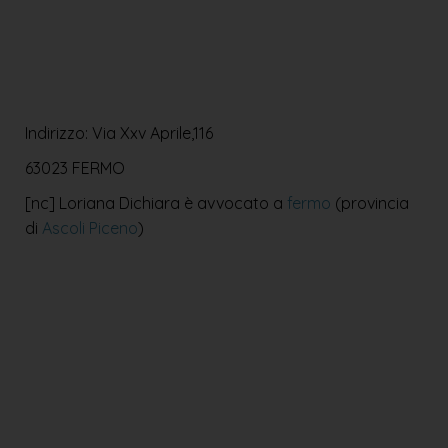
Indirizzo: Via Xxv Aprile,116
63023 FERMO
[nc] Loriana Dichiara è avvocato a
fermo
(provincia
di
Ascoli Piceno
)