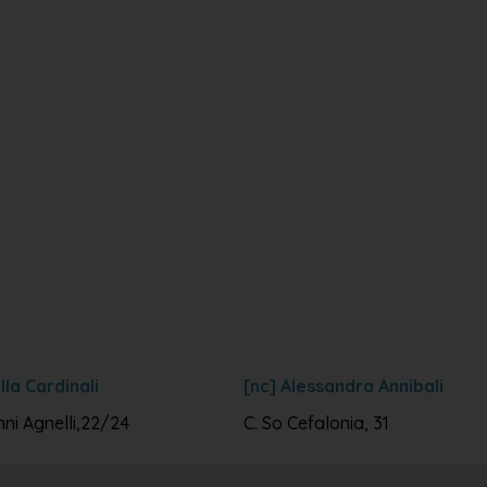
lla Cardinali
[nc] Alessandra Annibali
ni Agnelli,22/24
C. So Cefalonia, 31