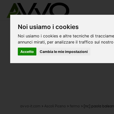
Noi usiamo i cookies
Noi usiamo i cookies e altre tecniche di tracciame
annunci mirati, per analizzare il traffico sul nostro
Accetto
Cambia le mie impostazioni
avvo-it.com
>
Ascoli Piceno
>
fermo
>
[nc] paola balean