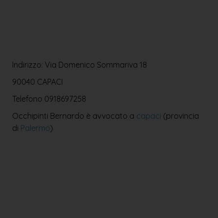
Indirizzo: Via Domenico Sommariva 18
90040 CAPACI
Telefono
0918697258
Occhipinti Bernardo è avvocato a
capaci
(provincia
di
Palermo
)