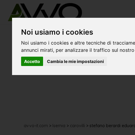
Noi usiamo i cookies
Noi usiamo i cookies e altre tecniche di tracciame
annunci mirati, per analizzare il traffico sul nostro
Accetto
Cambia le mie impostazioni
avvo-it.com
>
Isernia
>
carovilli
>
stefano berardi eduar