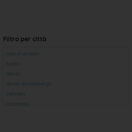
Filtra per città
riola di vergato
budrio
altedo
altedo di malalbergo
baricella
castenaso
dozza
castiglione dei pepoli