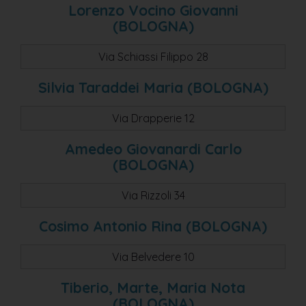
Lorenzo Vocino Giovanni
pianoro vecchio
(BOLOGNA)
s. lazzaro di savena
Via Schiassi Filippo 28
granarolo emilia
castel s. pietro
Silvia Taraddei Maria (BOLOGNA)
castel s. pietro terme
Via Drapperie 12
fontanelice
Amedeo Giovanardi Carlo
medicina
(BOLOGNA)
villanova di castenaso
Via Rizzoli 34
castel san pietro
Cosimo Antonio Rina (BOLOGNA)
castel san pietro t.
castel san pietro terme
Via Belvedere 10
s. pietro in casale
Tiberio, Marte, Maria Nota
grizzana morandi
(BOLOGNA)