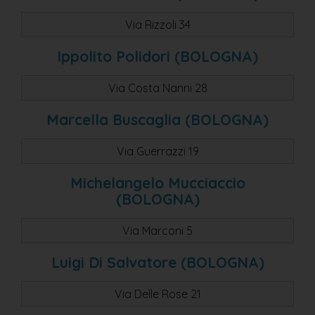
pian del voglio
Via Rizzoli 34
pian di macina
Ippolito Polidori (BOLOGNA)
camugnano
Via Costa Nanni 28
s. agata bolognese
san matteo della decima
Marcella Buscaglia (BOLOGNA)
castel guelfo
Via Guerrazzi 19
castel maggiore
Michelangelo Mucciaccio
s. giorgio di piano
(BOLOGNA)
sasso marconi
Via Marconi 5
s. giovanni in persiceto
pianoro
Luigi Di Salvatore (BOLOGNA)
pianoro - rastignano
Via Delle Rose 21
pianoro loc. rastignano