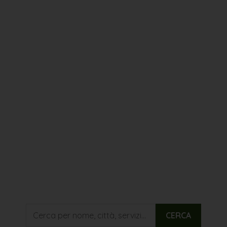
galliera
malalbergo
bazzano
molinella
molinella - loc alberino
casalacchio di reno
calcara
casalecchio di reno
vergato
casalfiumanese
anzola emilia
benfenatimolinella
bentivolgio
CERCA