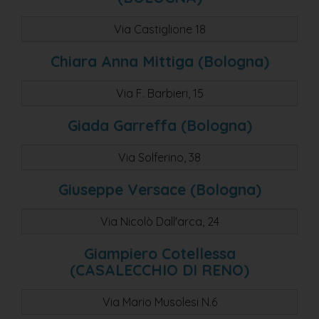
monterenzio
Via Castiglione 18
crevalcore
Chiara Anna Mittiga (Bologna)
crevalcore - bevilacqua
b0logna
Via F. Barbieri, 15
osteria grande
Giada Garreffa (Bologna)
loiano
s.giorgio di piano
Via Solferino, 38
pieve di cento
Giuseppe Versace (Bologna)
s.lazzaro di savena
Via Nicolò Dall'arca, 24
rastignano
Giampiero Cotellessa
rastignano (pianoro)
(CASALECCHIO DI RENO)
rastignano di pianoro
Via Mario Musolesi N.6
monteveglio