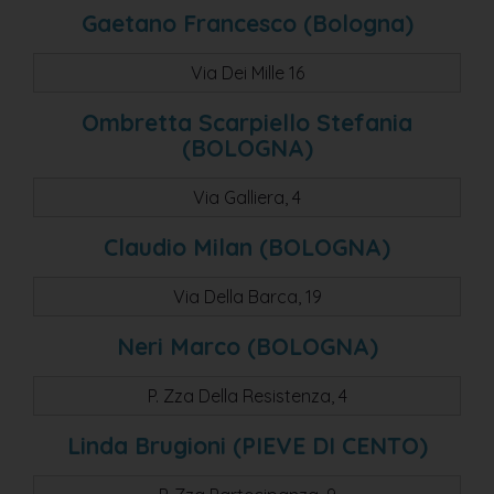
san pietro in casale
Gaetano Francesco (Bologna)
ozzano emilia
Via Dei Mille 16
sala bolognese
Ombretta Scarpiello Stefania
mezzolara di budrio
(BOLOGNA)
castello di serravalle
Via Galliera, 4
castelmaggiore
idice - san lazzaro di savena
Claudio Milan (BOLOGNA)
imola
Via Della Barca, 19
riale di zola predosa
Neri Marco (BOLOGNA)
minerbio
zola predosa
P. Zza Della Resistenza, 4
funo - argelato
Linda Brugioni (PIEVE DI CENTO)
funo di argelato