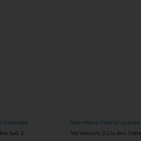
o Donatella
Iazzi Marco Valerio Lorenzo
ino Sud, 2
Via Vescovo, 2 C/o Avv. Castel