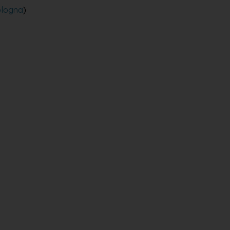
logna
)