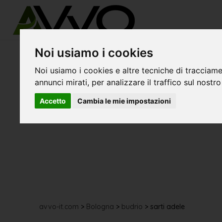
Noi usiamo i cookies
Noi usiamo i cookies e altre tecniche di tracciame
annunci mirati, per analizzare il traffico sul nostro
Accetto
Cambia le mie impostazioni
avvo-it.com
>
Bologna
>
budrio
>
sarti adele