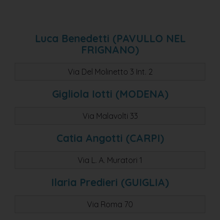
novi di modena loc. rovereto s/s
casinalbo di formigine
spezzano di fiorano modenese
Luca Benedetti (PAVULLO NEL
FRIGNANO)
vignola
pozza di maranello
Via Del Molinetto 3 Int. 2
vignola di modena
Gigliola Iotti (MODENA)
spilamberto
Via Malavolti 33
campogalliano
finale emila
Catia Angotti (CARPI)
rovereto sulla secchia
Via L. A. Muratori 1
finale emilia
Ilaria Predieri (GUIGLIA)
fiorano modenese
fiorano modenese-spezzano
Via Roma 70
bomporto