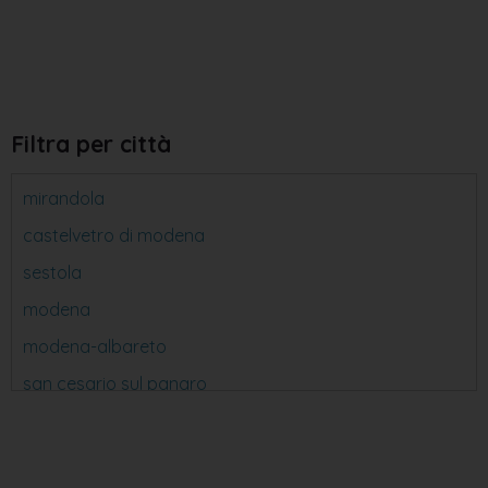
Filtra per città
mirandola
castelvetro di modena
sestola
modena
modena-albareto
san cesario sul panaro
carpi
bastiglia