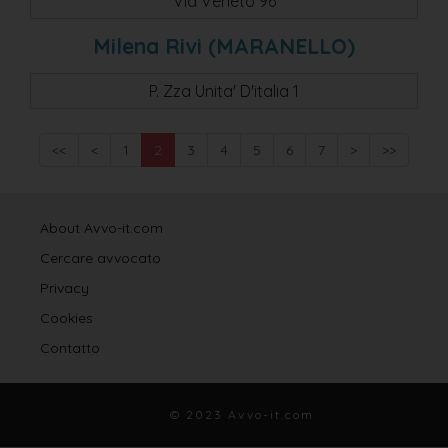
Via Veneto 96
Milena Rivi (MARANELLO)
P. Zza Unita' D'italia 1
<<
<
1
2
3
4
5
6
7
>
>>
About Avvo-it.com
Cercare avvocato
Privacy
Cookies
Contatto
© 2023 Avvo-it.com