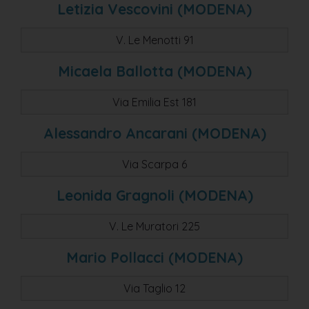
Letizia Vescovini (MODENA)
massa finalese
V. Le Menotti 91
fiumalbo
sassuolo
Micaela Ballotta (MODENA)
medolla
Via Emilia Est 181
savignano sul panaro
Alessandro Ancarani (MODENA)
castelfranco emilia
castelfranco emilia- loc. piumazzo
Via Scarpa 6
formigine
Leonida Gragnoli (MODENA)
ravarino
V. Le Muratori 225
san possidonio
san prospero
Mario Pollacci (MODENA)
guiglia
Via Taglio 12
zocca