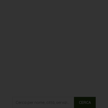
san felice sul panaro
maranello
marano sul panaro
pavullo nel frignano
fanano
soliera
solignano di castelvetro
colombaro di formigine
nonantola
montale rangone
cavezzo
concordia sulla secchia
novi di modena
CERCA